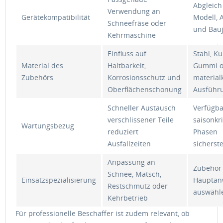
Abgleich
Verwendung an
Gerätekompatibilität
Modell,
Schneefräse oder
und Bau
Kehrmaschine
Einfluss auf
Stahl, Ku
Material des
Haltbarkeit,
Gummi o
Zubehörs
Korrosionsschutz und
material
Oberflächenschonung
Ausführ
Schneller Austausch
Verfügba
verschlissener Teile
saisonkri
Wartungsbezug
reduziert
Phasen
Ausfallzeiten
sicherste
Anpassung an
Zubehör
Schnee, Matsch,
Einsatzspezialisierung
Haupta
Restschmutz oder
auswähl
Kehrbetrieb
Für professionelle Beschaffer ist zudem relevant, ob