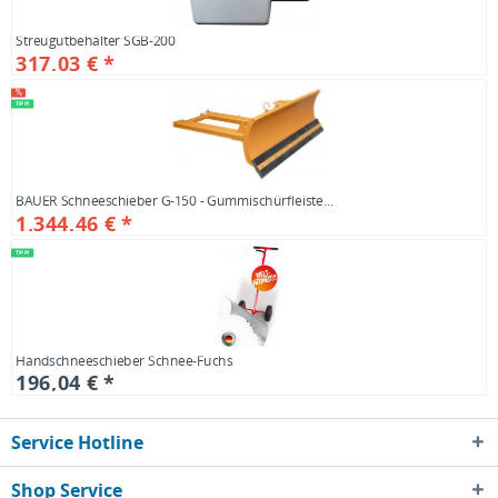
Streugutbehälter SGB-200
317,03 € *
Bruttopreis: 377,27 €
inkl. MwSt
TIPP!
BAUER Schneeschieber G-150 - Gummischürfleiste...
1.344,46 € *
Bruttopreis: 1599,91 €
inkl. MwSt
TIPP!
Handschneeschieber Schnee-Fuchs
196,04 € *
Bruttopreis: 233,29 €
inkl. MwSt
Service Hotline
Shop Service