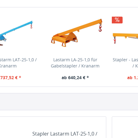
starm LAT-25-1,0 /
Lastarm LA-25-1,0 für
Stapler - La
Kranarm
Gabelstapler / Kranarm
/ 
 737,52 € *
ab 640,24 € *
ab 1.
s: 877,65 €
inkl. MwSt
Bruttopreis: 761,89 €
inkl. MwSt
Bruttopreis: 
Stapler Lastarm LAT-25-1,0 /