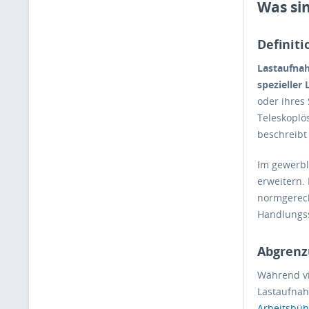
Was si
Definit
Lastaufna
spezieller 
oder ihres
Teleskoplö
beschreibt
Im gewerbl
erweitern.
normgerech
Handlungss
Abgrenz
Während vi
Lastaufnah
Arbeitsbü