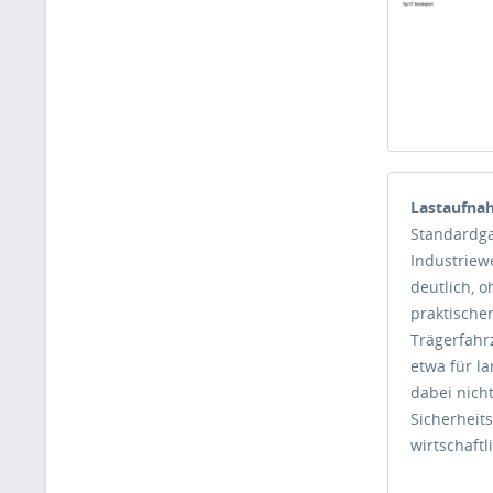
Lastaufna
Standardga
Industriew
deutlich, 
praktische
Trägerfahr
etwa für la
dabei nich
Sicherheit
wirtschaft