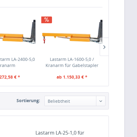
starm LA-2400-5,0
Lastarm LA-1600-5,0 /
Gabelstapler
Kranarm
Kranarm für Gabelstapler
2400-2,5
272,58 € *
ab 1.150,33 € *
ab 89
1514,37 €
inkl. MwSt
Bruttopreis: 1368,89 €
inkl. MwSt
Bruttopreis: 1
Sortierung:
Beliebtheit
Lastarm LA-25-1,0 für