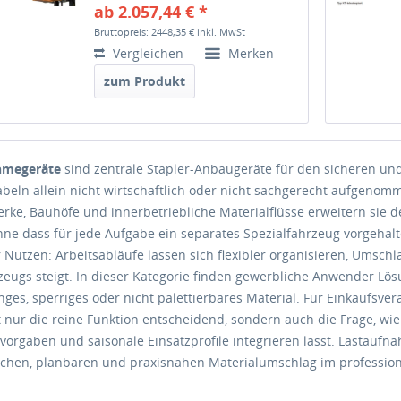
ab 2.057,44 € *
Bruttopreis: 2448,35 €
inkl. MwSt
Vergleichen
Merken
zum Produkt
hmegeräte
sind zentrale Stapler-Anbaugeräte für den sicheren und 
beln allein nicht wirtschaftlich oder nicht sachgerecht aufgenom
erke, Bauhöfe und innerbetriebliche Materialflüsse erweitern sie 
ohne dass für jede Aufgabe ein separates Spezialfahrzeug vorgehal
r Nutzen: Arbeitsabläufe lassen sich flexibler organisieren, Umsch
zeugs steigt. In dieser Kategorie finden gewerbliche Anwender Lö
nges, sperriges oder nicht palettierbares Material. Für Einkaufsvera
t nur die reine Funktion entscheidend, sondern auch die Frage, wi
svorgaben und saisonale Einsatzprofile integrieren lässt. Lastauf
lichen, planbaren und praxisnahen Materialumschlag im profession