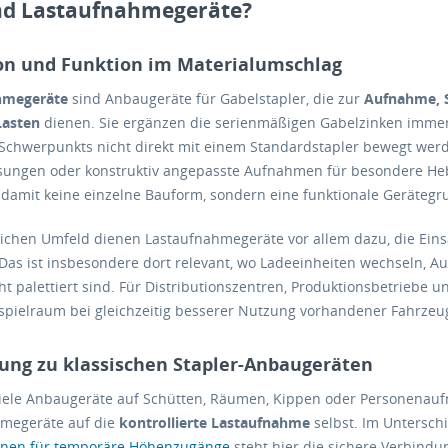
nd Lastaufnahmegeräte?
ion und Funktion im Materialumschlag
hmegeräte
sind Anbaugeräte für Gabelstapler, die zur
Aufnahme, S
Lasten
dienen. Sie ergänzen die serienmäßigen Gabelzinken immer
 Schwerpunkts nicht direkt mit einem Standardstapler bewegt werd
sungen oder konstruktiv angepasste Aufnahmen für besondere Heb
 damit keine einzelne Bauform, sondern eine funktionale Gerätegr
ichen Umfeld dienen Lastaufnahmegeräte vor allem dazu, die Ein
 Das ist insbesondere dort relevant, wo Ladeeinheiten wechseln, A
t palettiert sind. Für Distributionszentren, Produktionsbetriebe
pielraum bei gleichzeitig besserer Nutzung vorhandener Fahrzeu
ung zu klassischen Stapler-Anbaugeräten
ele Anbaugeräte auf Schütten, Räumen, Kippen oder Personenaufn
megeräte auf die
kontrollierte Lastaufnahme
selbst. Im Untersch
hnen für temporäre Höhenzugänge
steht hier die sichere Verbind