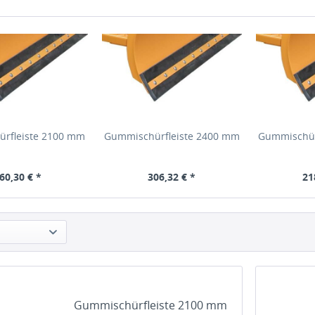
rfleiste 2100 mm
Gummischürfleiste 2400 mm
Gummischür
60,30 € *
306,32 € *
21
s: 309,76 €
inkl. MwSt
Bruttopreis: 364,52 €
inkl. MwSt
Bruttopreis:
Gummischürfleiste 2100 mm