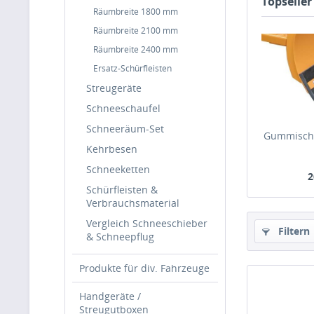
Topseller
Räumbreite 1800 mm
Räumbreite 2100 mm
Räumbreite 2400 mm
Ersatz-Schürfleisten
Streugeräte
Schneeschaufel
Schneeräum-Set
Gummischü
Kehrbesen
Schneeketten
2
Schürfleisten &
Bruttoprei
Verbrauchsmaterial
Vergleich Schneeschieber
Filtern
& Schneepflug
Produkte für div. Fahrzeuge
Handgeräte /
Streugutboxen