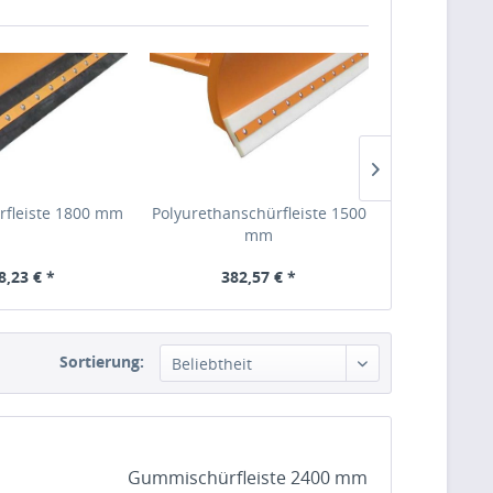
fleiste 1800 mm
Polyurethanschürfleiste 1500
Gummischürf
mm
8,23 € *
382,57 € *
195,
 259,69 €
inkl. MwSt
Bruttopreis: 455,26 €
inkl. MwSt
Bruttopreis: 
Sortierung:
Beliebtheit
Gummischürfleiste 2400 mm