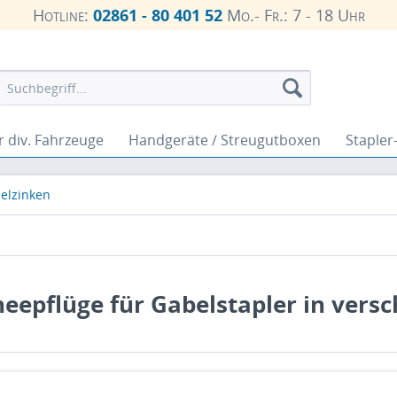
Hotline:
02861 - 80 401 52
Mo.- Fr.: 7 - 18 Uhr
r div. Fahrzeuge
Handgeräte / Streugutboxen
Stapler
elzinken
eepflüge für Gabelstapler in ver