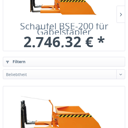
Schaufel BSE-200 für
Gabelstapler
2.746,32 € *
Bruttopreis: 3268,12 €
inkl. MwSt
Filtern
Beliebtheit