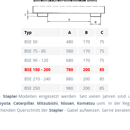
Einfahrtaschen-Innenmaße (mm)
Typ
A
B
C
BSE 50
480
170
75
BSE 75 - 85
580
170
75
BSE 90 - 120
680
170
75
BSE 150 - 200
780
200
85
BSE 210 - 240
880
200
85
BSE 250
980
200
85
en
Stapler
-Modellen eingesetzt werden. Seit vielen Jahren sind
oyota
,
Caterpillar
,
Mitsubishi
,
Nissan
,
Komatsu
uvm. In der Reg
echenden Querschnitt der
Stapler
- Gabel aufweisen. Gerne beraten