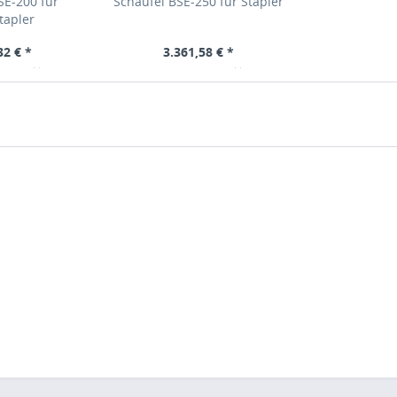
SE-200 für
Schaufel BSE-250 für Stapler
tapler
32 € *
3.361,58 € *
8,12 €
inkl. MwSt
Bruttopreis: 4000,28 €
inkl. MwSt