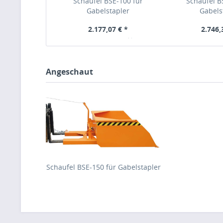
Schaufel BSE-100 für
Schaufel B
Gabelstapler
Gabels
2.177,07 € *
2.746,
Bruttopreis: 2590,71 €
inkl. MwSt
Bruttopreis: 326
Angeschaut
Schaufel BSE-150 für Gabelstapler