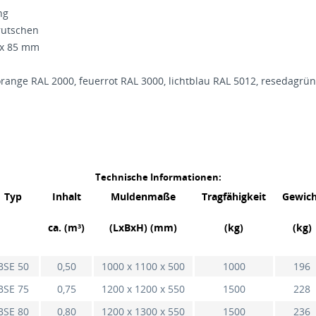
ng
rutschen
 x 85 mm
borange RAL 2000, feuerrot RAL 3000, lichtblau RAL 5012, resedag
Technische Informationen:
Typ
Inhalt
Muldenmaße
Tragfähigkeit
Gewich
ca. (m³)
(LxBxH) (mm)
(kg)
(kg)
BSE 50
0,50
1000 x 1100 x 500
1000
196
BSE 75
0,75
1200 x 1200 x 550
1500
228
BSE 80
0,80
1200 x 1300 x 550
1500
236