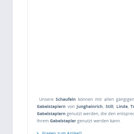
Unsere
Schaufeln
können mit allen gängig
Gabelstaplern
von
Jungheinrich
,
Still
,
Linde
,
T
Gabelstaplern
genutzt werden, die den entspr
Ihrem
Gabelstapler
genutzt werden kann.
Fragen zum Artikel?