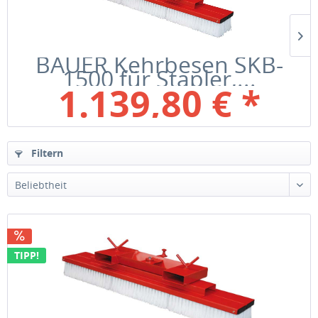
BAUER Kehrbesen SKB-
1500 für Stapler,...
1.139,80 € *
Bruttopreis: 1356,36 €
inkl. MwSt
Filtern
Beliebtheit
TIPP!