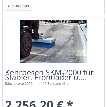
zum Produkt
Kehrbesen SKM-2000 für
Stapler, Frontlader u....
Räumbreite 2000 mm - 12 Borstenreihen
2.256,20 € *