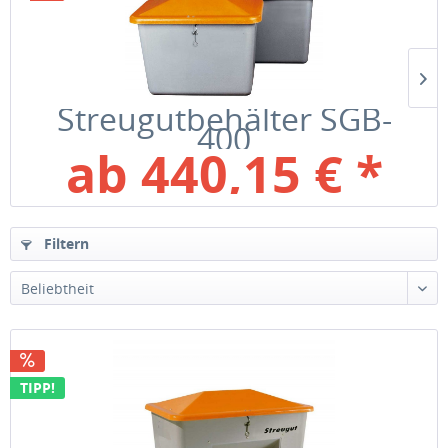
Streugutbehälter SGB-
400
ab 440,15 € *
Bruttopreis: 523,78 €
inkl. MwSt
Filtern
Beliebtheit
TIPP!