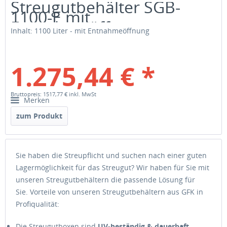
Streugutbehälter SGB-
1100-E mit
Entnahmeöffnung
Inhalt: 1100 Liter - mit Entnahmeöffnung
1.275,44 € *
Bruttopreis: 1517,77 €
inkl. MwSt
Merken
zum Produkt
Sie haben die Streupflicht und suchen nach einer guten
Lagermöglichkeit für das Streugut? Wir haben für Sie mit
unseren Streugutbehältern die passende Lösung für
Sie. Vorteile von unseren Streugutbehältern aus GFK in
Profiqualität:
Die Streugutboxen sind
UV-beständig & dauerhaft