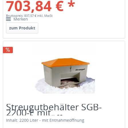
703,84 € *
Bruttopreis: 837,57 €
inkl. MwSt
Merken
zum Produkt
Streugutbehälter SGB-
2200-E mit
Entnahmeöffnung
Inhalt: 2200 Liter - mit Entnahmeöffnung