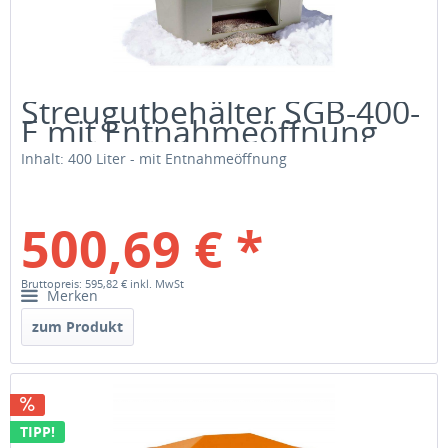
Streugutbehälter SGB-400-
E mit Entnahmeöffnung
Inhalt: 400 Liter - mit Entnahmeöffnung
500,69 € *
Bruttopreis: 595,82 €
inkl. MwSt
Merken
zum Produkt
TIPP!