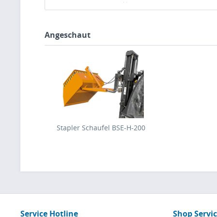
Bruttopreis: 4432,7 €
inkl. MwSt
Bruttopreis: 467
Angeschaut
Stapler Schaufel BSE-H-200
Service Hotline
Shop Servi