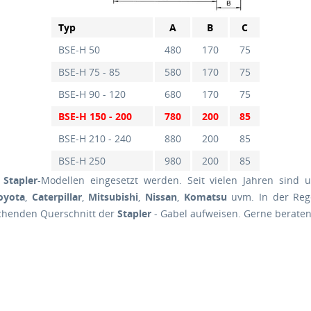
Typ
A
B
C
BSE-H 50
480
170
75
BSE-H 75 - 85
580
170
75
BSE-H 90 - 120
680
170
75
BSE-H 150 - 200
780
200
85
BSE-H 210 - 240
880
200
85
BSE-H 250
980
200
85
n
Stapler
-Modellen eingesetzt werden. Seit vielen Jahren sind 
oyota
,
Caterpillar
,
Mitsubishi
,
Nissan
,
Komatsu
uvm. In der Reg
echenden Querschnitt der
Stapler
- Gabel aufweisen. Gerne beraten