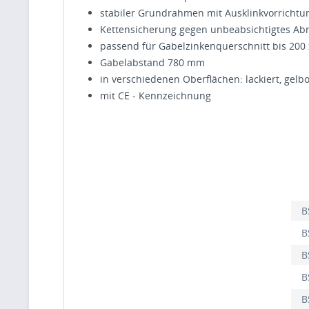
stabiler Grundrahmen mit Ausklinkvorrichtu
Kettensicherung gegen unbeabsichtigtes Ab
passend für Gabelzinkenquerschnitt bis 200
Gabelabstand 780 mm
in verschiedenen Oberflächen: lackiert, gel
mit CE - Kennzeichnung
B
B
B
B
B