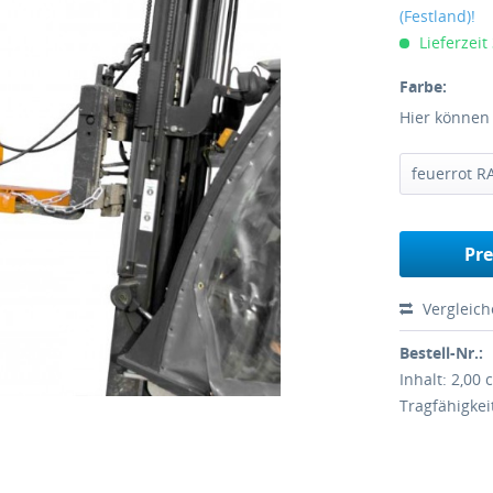
(Festland)!
Lieferzeit
Farbe:
Hier können
feuerrot R
Pre
Vergleic
Bestell-Nr.:
Inhalt: 2,00
Tragfähigkei