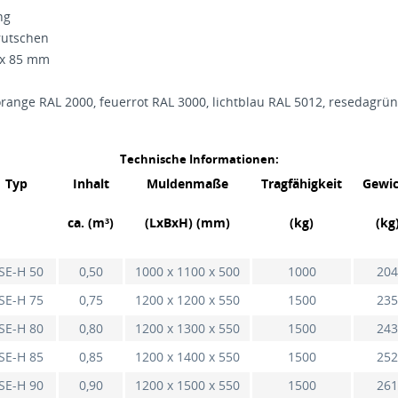
ng
rutschen
 x 85 mm
borange RAL 2000, feuerrot RAL 3000, lichtblau RAL 5012, resedag
Technische Informationen:
Typ
Inhalt
Muldenmaße
Tragfähigkeit
Gewic
ca. (m³)
(LxBxH) (mm)
(kg)
(kg
SE-H 50
0,50
1000 x 1100 x 500
1000
204
SE-H 75
0,75
1200 x 1200 x 550
1500
235
SE-H 80
0,80
1200 x 1300 x 550
1500
243
SE-H 85
0,85
1200 x 1400 x 550
1500
252
SE-H 90
0,90
1200 x 1500 x 550
1500
261