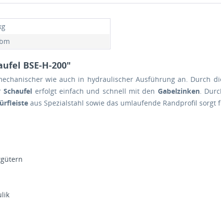
kg
cbm
aufel BSE-H-200"
mechanischer wie auch in hydraulischer Ausführung an. Durch di
er
Schaufel
erfolgt einfach und schnell mit den
Gabelzinken
. Durc
ürfleiste
aus Spezialstahl sowie das umlaufende Randprofil sorgt f
tgütern
lik